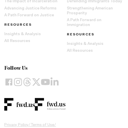
The Impact of Incarceration
Defending Immigrants Today
Advancing Justice Reforms
Strengthening American
Prosperity
A Path Forward on Justice
A Path Forward on
RESOURCES
Immigration
Insights & Analysis
RESOURCES
All Resources
Insights & Analysis
All Resources
Follow Us
Privacy Policy
/
Terms of Use
/