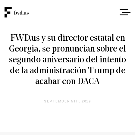
PRESS RELEASE
/
IMMIGRATION
/
GEORGIA
/
STATE POLICY
FWD.us y su director estatal en
Georgia, se pronuncian sobre el
segundo aniversario del intento
de la administración Trump de
acabar con DACA
SEPTEMBER 5TH, 2019