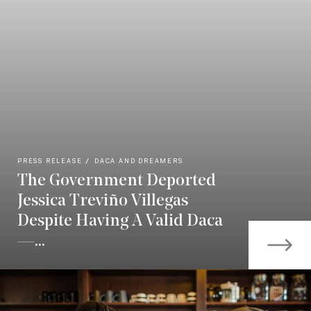
PRESS RELEASE
DACA AND DREAMERS
The Government Deported
Jessica Treviño Villegas
Despite Having A Valid Daca
—...